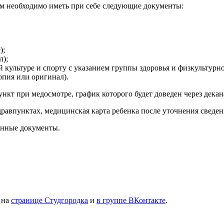
ам необходимо иметь при себе следующие документы:
);
л);
 культуре и спорту с указанием группы здоровья и физкультурно
опия или оригинал).
нкт при медосмотре, график которого будет доведен через декана
авпунктах, медицинская карта ребенка после уточнения сведений
занные документы.
 на
странице Студгородка
и
в группе ВКонтакте
.