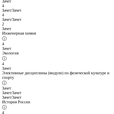
Зачет
4
Зачет/Зачет
4
Зачет/Зачет
2
Зачет
Инженерная химия
ⓘ
4
Зачет
Экология
ⓘ
4
Зачет
Элективные дисциплины (модули) по физической культуре и
спорту
ⓘ
Зачет
Зачет/Зачет
Зачет/Зачет
История России
ⓘ
4