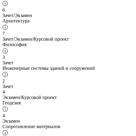
ⓘ
6
Зачет/Экзамен
Архитектура
ⓘ
7
Зачет/Экзамен/Курсовой проект
Философия
ⓘ
3
Зачет
Инженерные системы зданий и сооружений
ⓘ
2
Зачет
4
Экзамен/Курсовой проект
Геодезия
ⓘ
4
Экзамен
Сопротивление материалов
ⓘ