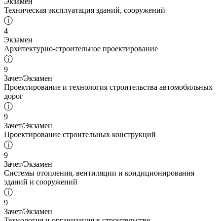
Экзамен
Техническая эксплуатация зданий, сооружений
ⓘ
4
Экзамен
Архитектурно-строительное проектирование
ⓘ
9
Зачет/Экзамен
Проектирование и технология строительства автомобильных
дорог
ⓘ
9
Зачет/Экзамен
Проектирование строительных конструкций
ⓘ
9
Зачет/Экзамен
Системы отопления, вентиляции и кондиционирования
зданий и сооружений
ⓘ
9
Зачет/Экзамен
Технология и организация в строительстве