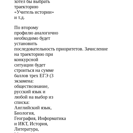
хотел бы выбрать
траекторию
«Учитель истории»
и т.д.
По второму
профилю аналогично
необходимо будет
установить
последовательность приоритетов. Зачисление
на траекторию при
конкурсной
ситуации будет
строиться на сумме
баллов трех ЕГЭ (3
экзамена:
обществознание,
русский язык и
любой на выбор из
списка:
Английский язык,
Биология,
География, Информатика
и ИКТ, История,
Литература,