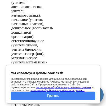
(учитель
английского языка,
учитель
немецкого языка),
начальное (учитель
начальных классов),
дошкольное (воспитатель
дошкольной
организации),
естественнонаучное
(учитель химии,
учитель биологии,
учитель географии),
математическое
(учитель математики),
техническое
(учитель физики,
Мы используем файлы cookies 🍪
учитель
информатики), историческое
Мы используем файлы cookies для анализа пользовательской
активности с помощью сервиса «Яндекс Метрика» и улучшения
(учитель истории),
работы нашего Сайта. Продолжая использовать Сайт, Вы
социально-
подтверждаете свое
согласие на обработку персональных данных
и
соглашаетесь с
политикой обработки персональных данных.
гуманитарное
Принять
образование (учитель
основ безопасности
и защиты Родины,