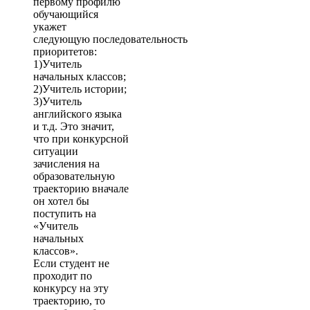
первому профилю
обучающийся
укажет
следующую последовательность
приоритетов:
1)Учитель
начальных классов;
2)Учитель истории;
3)Учитель
английского языка
и т.д. Это значит,
что при конкурсной
ситуации
зачисления на
образовательную
траекторию вначале
он хотел бы
поступить на
«Учитель
начальных
классов».
Если студент не
проходит по
конкурсу на эту
траекторию, то