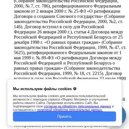
(Собрание законодательства Российской Федерации,
2000, № 7, ст. 786), ратифицированного Федеральным
законом от 2 января 2000 г. № 25-ФЗ «О ратификации
Договора о создании Союзного государства» (Собрание
законодательства Российской Федерации, 2000, №2, ст.
146). Договор вступил в силу для Российской
Федерации 26 января 2000 г.), статья 4 Договора между
Российской Федерацией и Республикой Беларусь от 25
декабря 1998 г. «О равных правах граждан» (Собрание
законодательства Российской Федерации, 1999, № 47, ст.
5625), ратифицированного Федеральным законом от 1
мая 1999 г. № 89-ФЗ «О ратификации Договора между
Российской Федерацией и Республикой Беларусь о
равных правах граждан» (Собрание законодательства
Российской Федерации, 1999, № 18, ст. 2215). Договор
вступил в силу для Российской федерации 22 июля 1999
г.). Результаты централизованного тестирования
(экзамена) признаются ВятГУ в качестве результатов
Мы используем файлы cookies 🍪
общеобразовательных вступительных испытаний,
Мы используем файлы cookies для анализа пользовательской
проводимых ВятГУ самостоятельно, если поступающий
активности с помощью сервиса «Яндекс Метрика» и улучшения
работы нашего Сайта. Продолжая использовать Сайт, Вы
не сдавал ЕГЭ по соответствующему
подтверждаете свое
согласие на обработку персональных данных
и
общеобразовательному предмету в году, в котором
соглашаетесь с
политикой обработки персональных данных.
пройдено централизованное тестирование (экзамен).
Принять
Порядок признания результатов централизованного
тестирования (экзамена) в качестве результатов